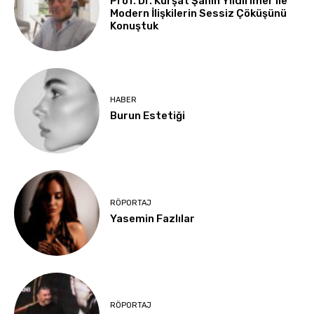
Prof. Dr. Kürşat Şahin Yıldırımer ile
Modern İlişkilerin Sessiz Çöküşünü
Konuştuk
HABER
Burun Estetiği
RÖPORTAJ
Yasemin Fazlılar
RÖPORTAJ