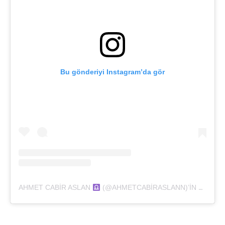
Bu gönderiyi Instagram’da gör
AHMET CABIR ASLAN
(@AHMETCABIRASLANN)’IN PAYLAŞTIĞI BIR GÖNDERI