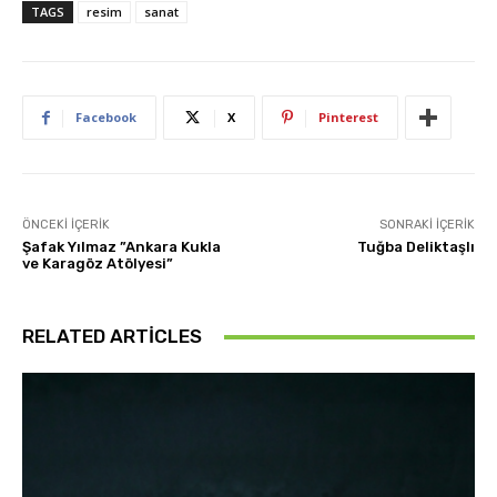
TAGS
resim
sanat
Facebook
X
Pinterest
ÖNCEKI İÇERIK
SONRAKI İÇERIK
Şafak Yılmaz ”Ankara Kukla
Tuğba Deliktaşlı
ve Karagöz Atölyesi”
RELATED ARTICLES