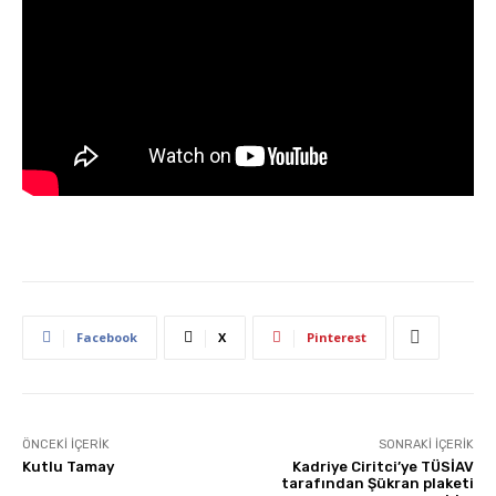
Facebook
X
Pinterest
ÖNCEKI İÇERIK
SONRAKI İÇERIK
Kutlu Tamay
Kadriye Ciritci’ye TÜSİAV
tarafından Şükran plaketi