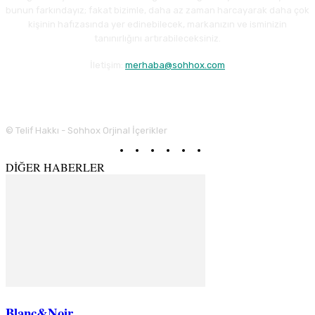
bunun farkındayız; fakat bizimle, daha az zaman harcayarak daha çok
kişinin hafızasında yer edinebilecek, markanızın ve isminizin
tanınırlığını artırabileceksiniz.
İletişim:
merhaba@sohhox.com
© Telif Hakkı - Sohhox Orjinal İçerikler
DİĞER HABERLER
Blanc&Noir