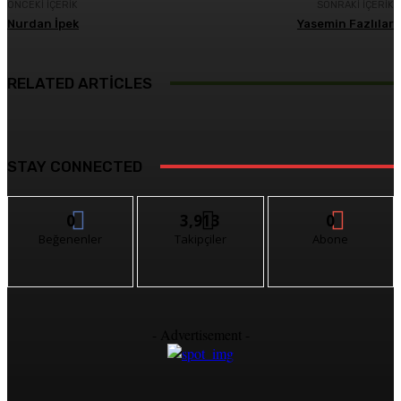
ÖNCEKI İÇERIK
SONRAKI İÇERIK
Nurdan İpek
Yasemin Fazlılar
RELATED ARTICLES
STAY CONNECTED
0
3,913
0
Beğenenler
Takipçiler
Abone
- Advertisement -