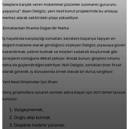
taleplere karşılık veren mükemmel çözümler sunmanın gururunu
yaşıyoruz” diyen Deligöz, yeni nesil konut projelerinde bu anlayışı
merkez alarak sektördeki çıtayı yükseltiyor.
Zorluklardan İlhamla Doğan Bir Marka
İş hayatında karşılaştığı zorlukları, kendisini başarıya taşıyan en
değerli malzeme olarak gördüğünü söyleyen Deligöz, piyasaya güven
kazandırmak, yatırım bulmak ve müşteri sadakati oluşturmak gibi
süreçlerin zorluğuna dikkat çekiyor. Ancak bunun, girişimci ruhunu
daha da güçlendirdiğini belirtiyor. Nuh Deligöz, zorlukları birer fırsat
olarak görerek, iş dünyasında örnek olacak bir duruş sergiliyor.
Yeni Nesil Girişimciler İçin İlham
Genç girişimcilere cesaret vermek adına başarı için dört temel tavsiye
sunuyor:
Vazgeçmemek,
Doğru ekip kurmak,
Disiplinle hedefe yürümek,