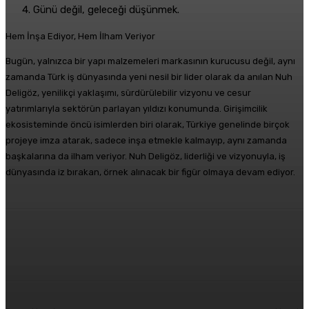
Günü değil, geleceği düşünmek.
Hem İnşa Ediyor, Hem İlham Veriyor
Bugün, yalnızca bir yapı malzemeleri markasının kurucusu değil, aynı
zamanda Türk iş dünyasında yeni nesil bir lider olarak da anılan Nuh
Deligöz, yenilikçi yaklaşımı, sürdürülebilir vizyonu ve cesur
yatırımlarıyla sektörün parlayan yıldızı konumunda. Girişimcilik
ekosisteminde öncü isimlerden biri olarak, Türkiye genelinde birçok
projeye imza atarak, sadece inşa etmekle kalmayıp, aynı zamanda
başkalarına da ilham veriyor. Nuh Deligöz, liderliği ve vizyonuyla, iş
dünyasında iz bırakan, örnek alınacak bir figür olmaya devam ediyor.
Facebook
X
Pinterest
WhatsApp