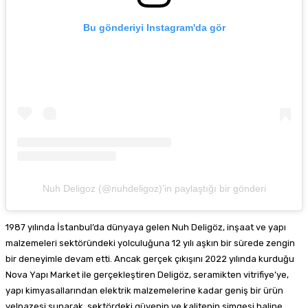
Bu gönderiyi Instagram'da gör
Nuh Deligoz (@nuhdeligoz)'in paylaştığı bir gönderi
1987 yılında İstanbul’da dünyaya gelen Nuh Deligöz, inşaat ve yapı
malzemeleri sektöründeki yolculuğuna 12 yılı aşkın bir sürede zengin
bir deneyimle devam etti. Ancak gerçek çıkışını 2022 yılında kurduğu
Nova Yapı Market ile gerçekleştiren Deligöz, seramikten vitrifiye’ye,
yapı kimyasallarından elektrik malzemelerine kadar geniş bir ürün
yelpazesi sunarak, sektördeki güvenin ve kalitenin simgesi haline