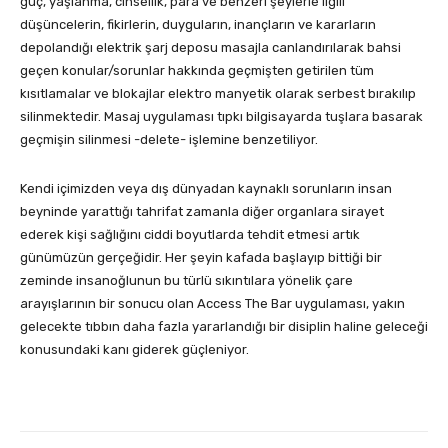
güç, yaşlanma, cinsellik, para ve benzeri şeylerle ilgili
düşüncelerin, fikirlerin, duyguların, inançların ve kararların
depolandığı elektrik şarj deposu masajla canlandırılarak bahsi
geçen konular/sorunlar hakkında geçmişten getirilen tüm
kısıtlamalar ve blokajlar elektro manyetik olarak serbest bırakılıp
silinmektedir. Masaj uygulaması tıpkı bilgisayarda tuşlara basarak
geçmişin silinmesi -delete- işlemine benzetiliyor.
Kendi içimizden veya dış dünyadan kaynaklı sorunların insan
beyninde yarattığı tahrifat zamanla diğer organlara sirayet
ederek kişi sağlığını ciddi boyutlarda tehdit etmesi artık
günümüzün gerçeğidir. Her şeyin kafada başlayıp bittiği bir
zeminde insanoğlunun bu türlü sıkıntılara yönelik çare
arayışlarının bir sonucu olan Access The Bar uygulaması, yakın
gelecekte tıbbın daha fazla yararlandığı bir disiplin haline geleceği
konusundaki kanı giderek güçleniyor.