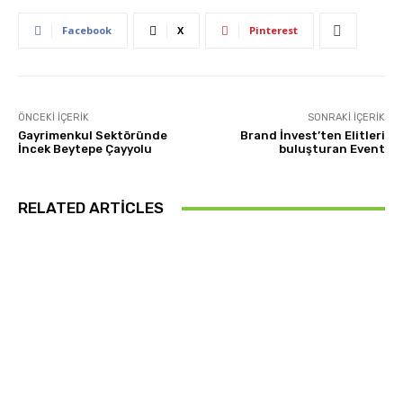
Facebook
X
Pinterest
ÖNCEKI İÇERIK
SONRAKI İÇERIK
Gayrimenkul Sektöründe
Brand İnvest’ten Elitleri
İncek Beytepe Çayyolu
buluşturan Event
RELATED ARTICLES