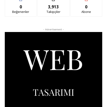
0
3,913
0
Beğenenler
Takipçiler
Abone
- Advertisement -