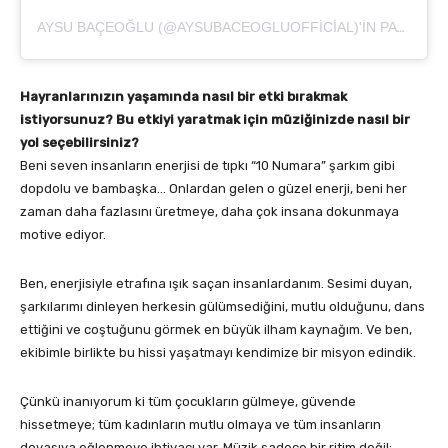
AYSU BAÇEOĞLU (@AYSUBACEOGLUOFFICIAL)'IN PAYLAŞTIĞI BIR GÖNDERI
Hayranlarınızın yaşamında nasıl bir etki bırakmak
istiyorsunuz? Bu etkiyi yaratmak için müziğinizde nasıl bir
yol seçebilirsiniz?
Beni seven insanların enerjisi de tıpkı “10 Numara” şarkım gibi
dopdolu ve bambaşka… Onlardan gelen o güzel enerji, beni her
zaman daha fazlasını üretmeye, daha çok insana dokunmaya
motive ediyor.
Ben, enerjisiyle etrafına ışık saçan insanlardanım. Sesimi duyan,
şarkılarımı dinleyen herkesin gülümsediğini, mutlu olduğunu, dans
ettiğini ve coştuğunu görmek en büyük ilham kaynağım. Ve ben,
ekibimle birlikte bu hissi yaşatmayı kendimize bir misyon edindik.
Çünkü inanıyorum ki tüm çocukların gülmeye, güvende
hissetmeye; tüm kadınların mutlu olmaya ve tüm insanların
doyasıya eğlenmeye ihtiyacı var. Müzik sadece bir ritim değil;