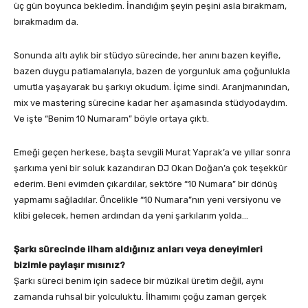
üç gün boyunca bekledim. İnandığım şeyin peşini asla bırakmam,
bırakmadım da.
Sonunda altı aylık bir stüdyo sürecinde, her anını bazen keyifle,
bazen duygu patlamalarıyla, bazen de yorgunluk ama çoğunlukla
umutla yaşayarak bu şarkıyı okudum. İçime sindi. Aranjmanından,
mix ve mastering sürecine kadar her aşamasında stüdyodaydım.
Ve işte “Benim 10 Numaram” böyle ortaya çıktı.
Emeği geçen herkese, başta sevgili Murat Yaprak’a ve yıllar sonra
şarkıma yeni bir soluk kazandıran DJ Okan Doğan’a çok teşekkür
ederim. Beni evimden çıkardılar, sektöre “10 Numara” bir dönüş
yapmamı sağladılar. Öncelikle “10 Numara”nın yeni versiyonu ve
klibi gelecek, hemen ardından da yeni şarkılarım yolda…
Şarkı sürecinde ilham aldığınız anları veya deneyimleri
bizimle paylaşır mısınız?
Şarkı süreci benim için sadece bir müzikal üretim değil, aynı
zamanda ruhsal bir yolculuktu. İlhamımı çoğu zaman gerçek