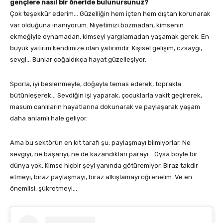
gençlere nasıl bir öneride bulunursunuz?
Çok teşekkür ederim… Güzelliğin hem içten hem dıştan korunarak
var olduğuna inanıyorum. Niyetimizi bozmadan, kimsenin
ekmeğiyle oynamadan, kimseyi yargılamadan yaşamak gerek. En
büyük yatırım kendimize olan yatırımdır. Kişisel gelişim, özsaygı,
sevgi… Bunlar çoğaldıkça hayat güzelleşiyor.
Sporla, iyi beslenmeyle, doğayla temas ederek, toprakla
bütünleşerek… Sevdiğin işi yaparak, çocuklarla vakit geçirerek,
masum canlıların hayatlarına dokunarak ve paylaşarak yaşam
daha anlamlı hale geliyor.
Ama bu sektörün en kıt tarafı şu: paylaşmayı bilmiyorlar. Ne
sevgiyi, ne başarıyı, ne de kazandıkları parayı… Oysa böyle bir
dünya yok. Kimse hiçbir şeyi yanında götüremiyor. Biraz takdir
etmeyi, biraz paylaşmayı, biraz alkışlamayı öğrenelim. Ve en
önemlisi: şükretmeyi…