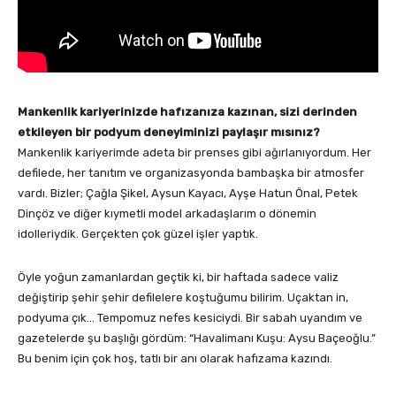
Mankenlik kariyerinizde hafızanıza kazınan, sizi derinden
etkileyen bir podyum deneyiminizi paylaşır mısınız?
Mankenlik kariyerimde adeta bir prenses gibi ağırlanıyordum. Her
defilede, her tanıtım ve organizasyonda bambaşka bir atmosfer
vardı. Bizler; Çağla Şikel, Aysun Kayacı, Ayşe Hatun Önal, Petek
Dinçöz ve diğer kıymetli model arkadaşlarım o dönemin
idolleriydik. Gerçekten çok güzel işler yaptık.
Öyle yoğun zamanlardan geçtik ki, bir haftada sadece valiz
değiştirip şehir şehir defilelere koştuğumu bilirim. Uçaktan in,
podyuma çık… Tempomuz nefes kesiciydi. Bir sabah uyandım ve
gazetelerde şu başlığı gördüm: “Havalimanı Kuşu: Aysu Baçeoğlu.”
Bu benim için çok hoş, tatlı bir anı olarak hafızama kazındı.