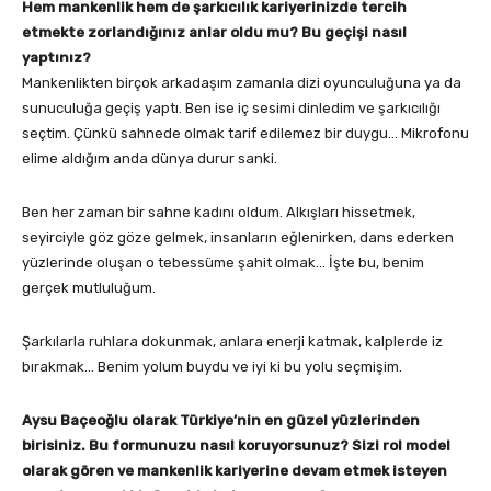
Hem mankenlik hem de şarkıcılık kariyerinizde tercih
etmekte zorlandığınız anlar oldu mu? Bu geçişi nasıl
yaptınız?
Mankenlikten birçok arkadaşım zamanla dizi oyunculuğuna ya da
sunuculuğa geçiş yaptı. Ben ise iç sesimi dinledim ve şarkıcılığı
seçtim. Çünkü sahnede olmak tarif edilemez bir duygu… Mikrofonu
elime aldığım anda dünya durur sanki.
Ben her zaman bir sahne kadını oldum. Alkışları hissetmek,
seyirciyle göz göze gelmek, insanların eğlenirken, dans ederken
yüzlerinde oluşan o tebessüme şahit olmak… İşte bu, benim
gerçek mutluluğum.
Şarkılarla ruhlara dokunmak, anlara enerji katmak, kalplerde iz
bırakmak… Benim yolum buydu ve iyi ki bu yolu seçmişim.
Aysu Baçeoğlu olarak Türkiye’nin en güzel yüzlerinden
birisiniz. Bu formunuzu nasıl koruyorsunuz? Sizi rol model
olarak gören ve mankenlik kariyerine devam etmek isteyen