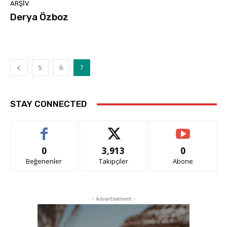
ARŞIV
Derya Özboz
5
6
7
STAY CONNECTED
0
3,913
0
Beğenenler
Takipçiler
Abone
- Advertisement -