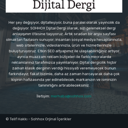
Her şey değişiyor, dijitalleşiyor, buna paralel olarak yayıncılık da
değişiyor. SOHHOX Dijital Dergi olarak, sizi geleneksel dergi
anlayışının ötesine taşıyoruz. Artık sıradan bir arşiv sayfası
olmaktan fazlasını sunuyor; insanları sosyal medya hesaplarınızla,
web sitelerinizle, videolarınızla, ürün ve hizmetlerinizle
buluşturuyoruz. Etkin SEO altyapımız ile ulaşılabilirliğiniz artıyor
ayrıca muazzam reklam bütçeleri ile farklı mecralarda
reklamlarınız tarafımızca yayımlanıyor. Dijital dergicilik hiçbir
zaman klasik derginin verdiği hissiyatı veremeyecek bunun
farkındayız; fakat bizimle, daha az zaman harcayarak daha çok
kişinin hafızasında yer edinebilecek, markanızın ve isminizin
tanınırlığını artırabileceksiniz.
İletişim:
merhaba@sohhox.com
© Telif Hakkı - Sohhox Orjinal İçerikler