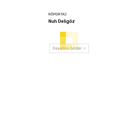
RÖPORTAJ
Nuh Deligöz
Devamını Göster