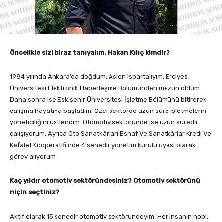
Ö
ncelikle sizi biraz tanıyalım. Hakan Kılı
ç
kimdir?
1984 yılında Ankara’da doğdum. Aslen Ispartalıyım. Erciyes
Üniversitesi Elektronik Haberleşme Bölümünden mezun oldum.
Daha sonra ise Eskişehir Üniversitesi İşletme Bölümünü bitirerek
çalışma hayatına başladım. Özel sektörde uzun süre işletmelerin
yöneticiliğini üstlendim. Otomotiv sektöründe ise uzun süredir
çalışıyorum. Ayrıca Oto Sanatkârları Esnaf Ve Sanatkârlar Kredi Ve
Kefalet Kooperatifi’nde 4 senedir yönetim kurulu üyesi olarak
görev alıyorum.
Ka
ç
yıldır otomotiv sekt
ö
r
ü
ndesiniz? Otomotiv sekt
ö
r
ünü
niçin seçtiniz?
Aktif olarak 15 senedir otomotiv sektöründeyim. Her insanın hobi,