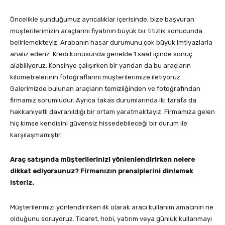
Öncelikle sunduğumuz ayrıcalıklar içerisinde, bize başvuran
müşterilerimizin araçlarını fiyatının büyük bir titizlik sonucunda
belirlemekteyiz. Arabanın hasar durumunu çok büyük imtiyazlarla
analiz ederiz. Kredi konusunda genelde 1 saat içinde sonuç
alabiliyoruz. Konsinye çalışırken bir yandan da bu araçların
kilometrelerinin fotoğraflarını müşterilerimize iletiyoruz.
Galerimizde bulunan araçların temizliğinden ve fotoğrafından
firmamız sorumludur. Ayrıca takas durumlarında iki tarafa da
hakkaniyetli davranıldığı bir ortam yaratmaktayız. Firmamıza gelen
hiç kimse kendisini güvensiz hissedebileceği bir durum ile
karşılaşmamıştır.
Ara
ç
satışında m
ü
şterilerinizi y
ö
nlenlendirirken nelere
dikkat ediyorsunuz? Firmanızın prensiplerini dinlemek
isteriz.
Müşterilerimizi yönlendirirken ilk olarak aracı kullanım amacının ne
olduğunu soruyoruz. Ticaret, hobi, yatırım veya günlük kullanmayı