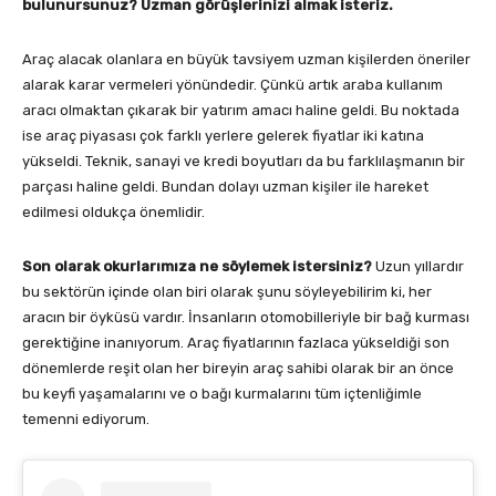
bulunursunuz? Uzman g
ö
r
ü
şlerinizi almak isteriz.
Araç alacak olanlara en büyük tavsiyem uzman kişilerden öneriler
alarak karar vermeleri yönündedir. Çünkü artık araba kullanım
aracı olmaktan çıkarak bir yatırım amacı haline geldi. Bu noktada
ise araç piyasası çok farklı yerlere gelerek fiyatlar iki katına
yükseldi. Teknik, sanayi ve kredi boyutları da bu farklılaşmanın bir
parçası haline geldi. Bundan dolayı uzman kişiler ile hareket
edilmesi oldukça önemlidir.
Son olarak okurlarımıza ne söylemek istersiniz?
Uzun yıllardır
bu sektörün içinde olan biri olarak şunu söyleyebilirim ki, her
aracın bir öyküsü vardır. İnsanların otomobilleriyle bir bağ kurması
gerektiğine inanıyorum. Araç fiyatlarının fazlaca yükseldiği son
dönemlerde reşit olan her bireyin araç sahibi olarak bir an önce
bu keyfi yaşamalarını ve o bağı kurmalarını tüm içtenliğimle
temenni ediyorum.