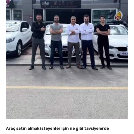
Ara
ç
satın almak isteyenler i
ç
in ne gibi tavsiyelerde