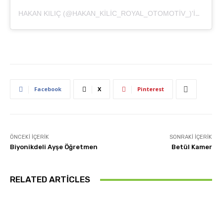
HAKAN KILIÇ (@HAKAN_KILIC_ROYAL_OTOMOTIV_)'IN PAYLAŞTIĞI BIR GÖNDERI
Facebook
X
Pinterest
ÖNCEKI İÇERIK
SONRAKI İÇERIK
Biyonikdeli Ayşe Öğretmen
Betül Kamer
RELATED ARTICLES