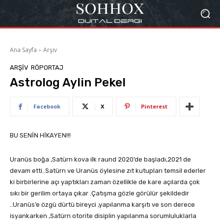
Ana Sayfa
Arşiv
ARŞIV
RÖPORTAJ
Astrolog Aylin Pekel
Facebook
X
Pinterest
BU SENİN HİKAYEN!!!
Uranüs boğa ,Satürn kova ilk raund 2020’de başladı,2021 de
devam etti..Satürn ve Uranüs öylesine zıt kutupları temsil ederler
ki birbirlerine açı yaptıkları zaman özellikle de kare açılarda çok
sıkı bir gerilim ortaya çıkar .Çatışma gözle görülür şekildedir
..Uranüs’e özgü dürtü bireyci ,yapılanma karşıtı ve son derece
isyankarken ,Satürn otorite disiplin yapılanma sorumluluklarla