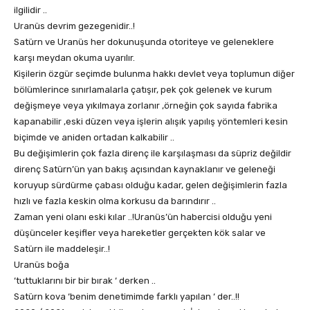
ilgilidir ..
Uranüs devrim gezegenidir..!
Satürn ve Uranüs her dokunuşunda otoriteye ve geleneklere
karşı meydan okuma uyarılır.
Kişilerin özgür seçimde bulunma hakkı devlet veya toplumun diğer
bölümlerince sınırlamalarla çatışır, pek çok gelenek ve kurum
değişmeye veya yıkılmaya zorlanır ,örneğin çok sayıda fabrika
kapanabilir ,eski düzen veya işlerin alışık yapılış yöntemleri kesin
biçimde ve aniden ortadan kalkabilir ..
Bu değişimlerin çok fazla direnç ile karşılaşması da süpriz değildir
direnç Satürn’ün yan bakış açısından kaynaklanır ve geleneği
koruyup sürdürme çabası olduğu kadar, gelen değişimlerin fazla
hızlı ve fazla keskin olma korkusu da barındırır ..
Zaman yeni olanı eski kılar ..!Uranüs’ün habercisi olduğu yeni
düşünceler keşifler veya hareketler gerçekten kök salar ve
Satürn ile maddeleşir..!
Uranüs boğa
‘tuttuklarını bir bir bırak ‘ derken ..
Satürn kova ‘benim denetimimde farklı yapılan ‘ der..!!