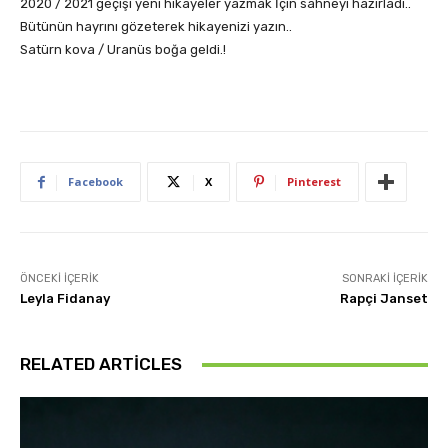
2020 / 2021 geçişi yeni hikayeler yazmak İçin sahneyi hazırladı..
Bütünün hayrını gözeterek hikayenizi yazın..
Satürn kova / Uranüs boğa geldi.!
Facebook
X
Pinterest
ÖNCEKI İÇERIK
SONRAKI İÇERIK
Leyla Fidanay
Rapçi Janset
RELATED ARTICLES