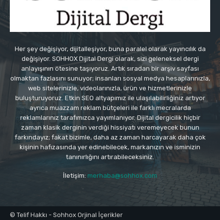
Her şey değişiyor, dijitalleşiyor, buna paralel olarak yayıncılık da
değişiyor. SOHHOX Dijital Dergi olarak, sizi geleneksel dergi
anlayışının ötesine taşıyoruz. Artık sıradan bir arşiv sayfası
olmaktan fazlasını sunuyor; insanları sosyal medya hesaplarınızla,
web sitelerinizle, videolarınızla, ürün ve hizmetlerinizle
buluşturuyoruz. Etkin SEO altyapımız ile ulaşılabilirliğiniz artıyor
ayrıca muazzam reklam bütçeleri ile farklı mecralarda
reklamlarınız tarafımızca yayımlanıyor. Dijital dergicilik hiçbir
zaman klasik derginin verdiği hissiyatı veremeyecek bunun
farkındayız; fakat bizimle, daha az zaman harcayarak daha çok
kişinin hafızasında yer edinebilecek, markanızın ve isminizin
tanınırlığını artırabileceksiniz.
İletişim:
merhaba@sohhox.com
© Telif Hakkı - Sohhox Orjinal İçerikler