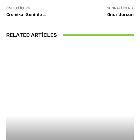
ÖNCEKI İÇERIK
SONRAKI İÇERIK
Cremika Seninle …
Onur dursun
RELATED ARTICLES