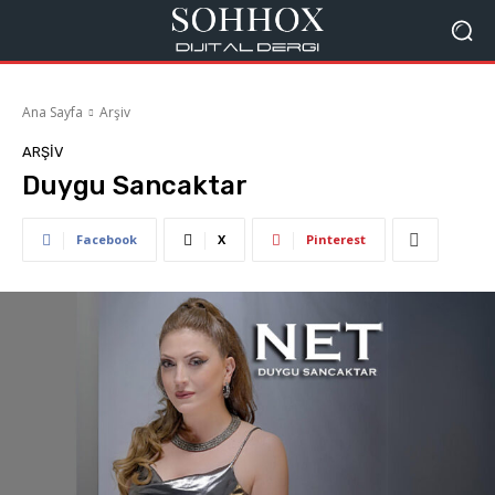
Ana Sayfa
Arşiv
ARŞIV
Duygu Sancaktar
Facebook
X
Pinterest