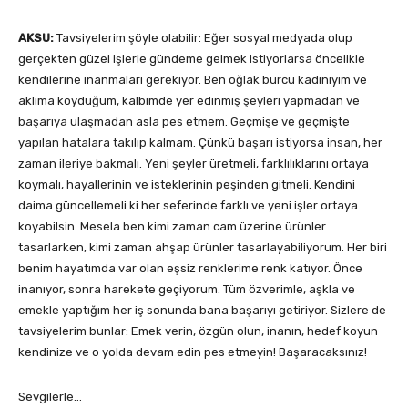
AKSU:
Tavsiyelerim şöyle olabilir: Eğer sosyal medyada olup
gerçekten güzel işlerle gündeme gelmek istiyorlarsa öncelikle
kendilerine inanmaları gerekiyor. Ben oğlak burcu kadınıyım ve
aklıma koyduğum, kalbimde yer edinmiş şeyleri yapmadan ve
başarıya ulaşmadan asla pes etmem. Geçmişe ve geçmişte
yapılan hatalara takılıp kalmam. Çünkü başarı istiyorsa insan, her
zaman ileriye bakmalı. Yeni şeyler üretmeli, farklılıklarını ortaya
koymalı, hayallerinin ve isteklerinin peşinden gitmeli. Kendini
daima güncellemeli ki her seferinde farklı ve yeni işler ortaya
koyabilsin. Mesela ben kimi zaman cam üzerine ürünler
tasarlarken, kimi zaman ahşap ürünler tasarlayabiliyorum. Her biri
benim hayatımda var olan eşsiz renklerime renk katıyor. Önce
inanıyor, sonra harekete geçiyorum. Tüm özverimle, aşkla ve
emekle yaptığım her iş sonunda bana başarıyı getiriyor. Sizlere de
tavsiyelerim bunlar: Emek verin, özgün olun, inanın, hedef koyun
kendinize ve o yolda devam edin pes etmeyin! Başaracaksınız!
Sevgilerle…