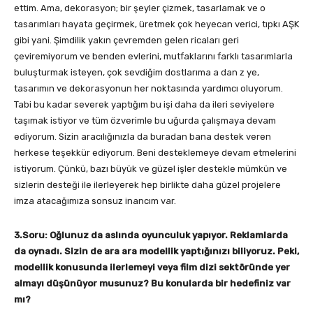
ettim. Ama, dekorasyon; bir şeyler çizmek, tasarlamak ve o
tasarımları hayata geçirmek, üretmek çok heyecan verici, tıpkı AŞK
gibi yani. Şimdilik yakın çevremden gelen ricaları geri
çeviremiyorum ve benden evlerini, mutfaklarını farklı tasarımlarla
buluşturmak isteyen, çok sevdiğim dostlarıma a dan z ye,
tasarımın ve dekorasyonun her noktasında yardımcı oluyorum.
Tabi bu kadar severek yaptığım bu işi daha da ileri seviyelere
taşımak istiyor ve tüm özverimle bu uğurda çalışmaya devam
ediyorum. Sizin aracılığınızla da buradan bana destek veren
herkese teşekkür ediyorum. Beni desteklemeye devam etmelerini
istiyorum. Çünkü, bazı büyük ve güzel işler destekle mümkün ve
sizlerin desteği ile ilerleyerek hep birlikte daha güzel projelere
imza atacağımıza sonsuz inancım var.
3.Soru: Oğlunuz da aslında oyunculuk yapıyor. Reklamlarda
da oynadı. Sizin de ara ara modellik yaptığınızı biliyoruz. Peki,
modellik konusunda ilerlemeyi veya film dizi sektöründe yer
almayı düşünüyor musunuz? Bu konularda bir hedefiniz var
mı?