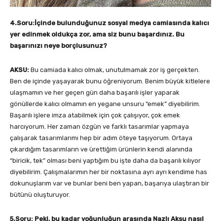
4.Soru:İçinde bulunduğunuz sosyal medya camiasında kalıcı
yer edinmek oldukça zor, ama siz bunu başardınız. Bu
başarınızı neye borçlusunuz?
AKSU:
Bu camiada kalıcı olmak, unutulmamak zor iş gerçekten.
Ben de içinde yaşayarak bunu öğreniyorum. Benim büyük kitlelere
ulaşmamın ve her geçen gün daha başarılı işler yaparak
gönüllerde kalıcı olmamın en yegane unsuru “emek” diyebilirim.
Başarılı işlere imza atabilmek için çok çalışıyor, çok emek
harcıyorum. Her zaman özgün ve farklı tasarımlar yapmaya
çalışarak tasarımlarımı hep bir adım öteye taşıyorum. Ortaya
çıkardığım tasarımların ve ürettiğim ürünlerin kendi alanında
“biricik, tek” olması beni yaptığım bu işte daha da başarılı kılıyor
diyebilirim. Çalışmalarımın her bir noktasına ayrı ayrı kendime has
dokunuşlarım var ve bunlar beni ben yapan, başarıya ulaştıran bir
bütünü oluşturuyor.
5.Soru: Peki, bu kadar yoğunluğun arasında Nazlı Aksu nasıl