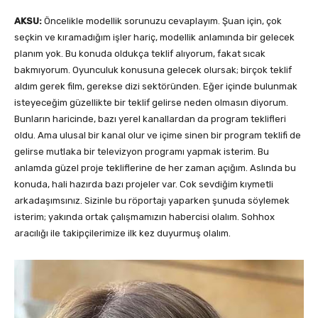
AKSU:
Öncelikle modellik sorunuzu cevaplayım. Şuan için, çok
seçkin ve kıramadığım işler hariç, modellik anlamında bir gelecek
planım yok. Bu konuda oldukça teklif alıyorum, fakat sıcak
bakmıyorum. Oyunculuk konusuna gelecek olursak; birçok teklif
aldım gerek film, gerekse dizi sektöründen. Eğer içinde bulunmak
isteyeceğim güzellikte bir teklif gelirse neden olmasın diyorum.
Bunların haricinde, bazı yerel kanallardan da program teklifleri
oldu. Ama ulusal bir kanal olur ve içime sinen bir program teklifi de
gelirse mutlaka bir televizyon programı yapmak isterim. Bu
anlamda güzel proje tekliflerine de her zaman açığım. Aslında bu
konuda, hali hazırda bazı projeler var. Cok sevdiğim kıymetli
arkadaşımsınız. Sizinle bu röportajı yaparken şunuda söylemek
isterim; yakında ortak çalışmamızın habercisi olalım. Sohhox
aracılığı ile takipçilerimize ilk kez duyurmuş olalım.