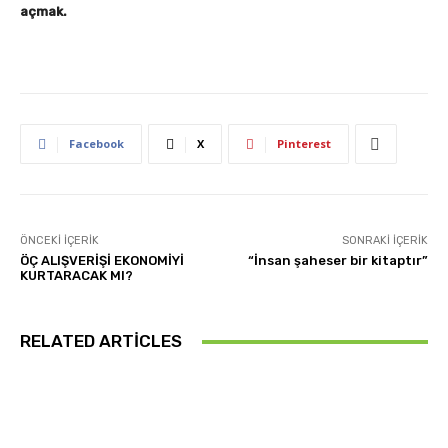
açmak.
Facebook
X
Pinterest
ÖNCEKI İÇERIK
SONRAKI İÇERIK
ÖÇ ALIŞVERİŞİ EKONOMİYİ
“İnsan şaheser bir kitaptır”
KURTARACAK MI?
RELATED ARTICLES