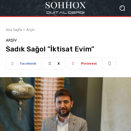
Ana Sayfa
Arşiv
ARŞIV
Sadık Sağol ”İktisat Evim”
Facebook
X
Pinterest