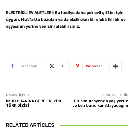
ELEKTRİKLİ EV ALETLERİ: Bu hediye daha çok evli çiftler için
uygun. Mutfakta bozulan ya da eksik olan bir elektrikli bir ev
eşyasının yerine yenisini alabilirsiniz.
Facebook
X
Pinterest
ÖNCEKI İÇERIK
SONRAKI İÇERIK
İMDB PUANINA GÖRE EN İYİ 10
Bir simülasyonda yaşıyoruz
TÜRK DİZİSİ
ve ben bunu kanıtlayacağım
RELATED ARTICLES