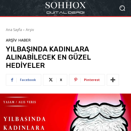
Ana Sayfa
Arşiv
ARŞIV
HABER
YILBAŞINDA KADINLARA
ALINABİLECEK EN GÜZEL
HEDİYELER
Facebook
X
Pinterest