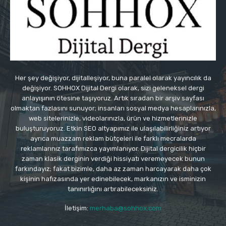
Her şey değişiyor, dijitalleşiyor, buna paralel olarak yayıncılık da
değişiyor. SOHHOX Dijital Dergi olarak, sizi geleneksel dergi
anlayışının ötesine taşıyoruz. Artık sıradan bir arşiv sayfası
olmaktan fazlasını sunuyor; insanları sosyal medya hesaplarınızla,
web sitelerinizle, videolarınızla, ürün ve hizmetlerinizle
buluşturuyoruz. Etkin SEO altyapımız ile ulaşılabilirliğiniz artıyor
ayrıca muazzam reklam bütçeleri ile farklı mecralarda
reklamlarınız tarafımızca yayımlanıyor. Dijital dergicilik hiçbir
zaman klasik derginin verdiği hissiyatı veremeyecek bunun
farkındayız; fakat bizimle, daha az zaman harcayarak daha çok
kişinin hafızasında yer edinebilecek, markanızın ve isminizin
tanınırlığını artırabileceksiniz.
İletişim:
merhaba@sohhox.com