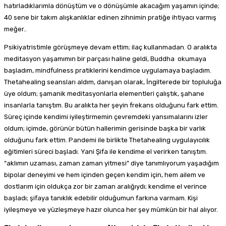
hatırladıklarımla dönüştüm ve o dönüşümle akacağım yaşamın içinde;
40 sene bir takım alışkanlıklar edinen zihnimin pratiğe ihtiyacı varmış
meğer..
Psikiyatristimle görüşmeye devam ettim; ilaç kullanmadan. O aralıkta
meditasyon yaşamımın bir parçası haline geldi, Buddha okumaya
başladım, mindfulness pratiklerini kendimce uygulamaya başladım.
Thetahealing seansları aldım, danışan olarak, İngilterede bir topluluğa
üye oldum; şamanik meditasyonlarla elementleri çalıştık, şahane
insanlarla tanıştım. Bu aralıkta her şeyin frekans olduğunu fark ettim.
Süreç içinde kendimi iyileştirmemin çevremdeki yansımalarını izler
oldum; içimde, görünür bütün hallerimin gerisinde başka bir varlık
olduğunu fark ettim. Pandemi ile birlikte Thetahealing uygulayıcılık
eğitimleri süreci başladı. Yani Şifa ile kendime el verirken tanıştım.
“aklımın uzaması, zaman zaman yitmesi” diye tanımlıyorum yaşadığım
bipolar deneyimi ve hem içinden geçen kendim için, hem ailem ve
dostlarım için oldukça zor bir zaman aralığıydı; kendime el verince
başladı; şifaya tanıklık edebilir olduğumun farkına varmam. Kişi
iyileşmeye ve yüzleşmeye hazır olunca her şey mümkün bir hal alıyor.