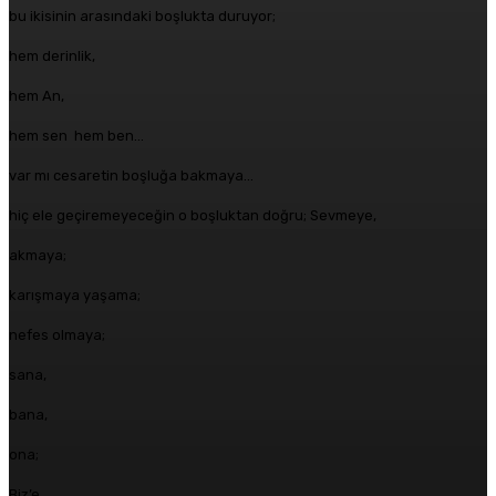
bu ikisinin arasındaki boşlukta duruyor;
hem derinlik,
hem An,
hem sen hem ben…
var mı cesaretin boşluğa bakmaya…
hiç ele geçiremeyeceğin o boşluktan doğru; Sevmeye,
akmaya;
karışmaya yaşama;
nefes olmaya;
sana,
bana,
ona;
Biz’e…