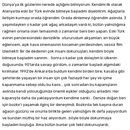
Dünya’ya ilk gözlerimi nerede açtığımı bilmiyorum. Kendimi ilk olarak
Alanya’da eski bir Türk evinde bilmeye başladım diyebilirim. Ağaçlarla
iletişim kurmayı orada öğrendim. Orada dinlemeyi öğrendim aslında. 3
yaşımdayken o kadar çok ağaç arkadaşım vardı ki, bütün yalnızlığıma
rağmen onlarla olan temasımdı o zamanlar beni ben yapan. Eski Türk
evinin penceresindeki denizlikte otururudum akşamları; en büyük
eğlencem, açık hava sinemasının kocaman perdesinden, sessiz film
izlemekti. Bir de dedemin çok insani dokunuşları; kendimi böyle
bilmeye başladım sanırım… Sonra o kadar çok dolaştım ki ülkenin
doğusunda; 90’larda savaşı gördüm, o zamanlar başladı algımdaki
kırılmalar. 1992’de Ankara’da buldum kendimi birden bire; kasaba gibi
şehirlerde yaşayan bir insan için çok fazlaydı her şey ve içime
kapanmama sebep oldu bu kaos… çok sonradan bu kapanışların
aslında kendi yolculuğumda önemli eşikler olduğunu anladım. Her
kapanışta daha da yaklaşıyordum kendime sanki… Denize doğan ben
için bozkır’ı yaşamak ilginç bir deneyimdi. Bozkırda tek başına duran
ağacın gücünü ve onunla birlikte gelen yalnızlığını ilk defa yaşıyordum
ve bundan müthiş bir haz alıyordum…böyle böyle dokunmaya
başladım boşluğa. Ama bütün bunlar çok tekil dokunuşlardı;