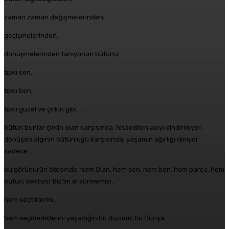
zaman zaman değişmelerinden;
geçişmelerinden;
dönüşmelerinden tanıyorum bütünü;
tıpkı sen,
tıpkı ben,
tıpkı güzel ve çirkin gibi…
bütün bunlar çirkin olan karşısında, hissedilen acıyı dindirmiyor..
dönüşen algının bütünlüğü karşısında; yaşamın ağırlığı diniyor
sadece…
bu görünürün ötesinde; hem Olan, hem sen, hem ben, hem parça, hem
bütün; bekliyor Biz’im el sürmemizi..
hem seçtiklerini,
hem seçmediklerini yaşadığın bir düzlem; bu Dünya…