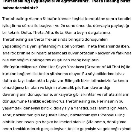
Thetahealing uygulayıcısı ve eğitmenisiniz. Theta Healing biraz
bahsedermisiniz?
Thetahealing; Vianna Stibal’ın kanser teşhisi konduktan sonra kendini
iyileştirme süreci ile başlıyor ve 26 sene önce de, dünyayla paylaştığı
bir teknik. Delta, Theta, Alfa, Beta, Gama beyin dalgalarımız.
Thetahealing ise theta frekansında bilinçaltı dönüşümleri
yapabildiğimiz yani şifalandığımız bir yöntem. Theta frekansında iken;
analitik zihin ile bilinçaltı arasındaki duvar ortadan kalkıyor ve farkında
bile olmadığımız bilinçaltını oluşturan inanç kalıplarını
dönüştürebiliyoruz. Olan Her Şeyin Yaratıcısı (Creator of All That Is) ile
kurulan bağlantı ile An’da şifalanma oluyor. Bu söylediklerime biraz
daha detaylı bakmakta fayda var. Bilinçaltı bizim bilincimizle farkında
olmadığımız bir alan ve kişinin otomatik pilottan davrandığı
davranışların dönüşümüne, anksiyete gibi sıkıntılar ve rahatsızlıkların
dönüşümüne tanıklık edebiliyoruz Thetahealing ile. Her insanın bu
yaşamdaki deneyimi biricik, dolayısıyla Yaratıcı; bazılarımız için Allah,
Tanrı; bazılarımız için Koşulsuz Sevgi; bazılarımız için Evrensel Bilinç
olabilir; her insan için başka kelimeleri olabilir. Şifalanma, dönüşüme
anda tanıklık ederek gerçekleşiyor. An ise geçmişin ve geleceğin şimdi