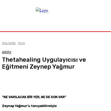
Ana Sayfa
Arşiv
ARŞIV
Thetahealing Uygulayıcısı ve
Eğitmeni Zeynep Yağmur
Facebook
X
Pinterest
WhatsApp
“NE VARILACAK BİR YER, NE DE SON VAR”
Zeynep Yağmur’u tanıyabilirmiyiz