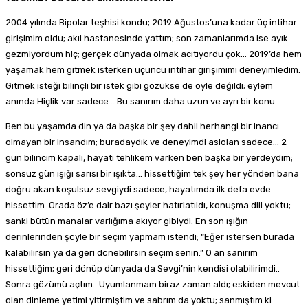
2004 yılında Bipolar teşhisi kondu; 2019 Ağustos’una kadar üç intihar
girişimim oldu; akıl hastanesinde yattım; son zamanlarımda ise ayık
gezmiyordum hiç; gerçek dünyada olmak acıtıyordu çok… 2019’da hem
yaşamak hem gitmek isterken üçüncü intihar girişimimi deneyimledim.
Gitmek isteği bilinçli bir istek gibi gözükse de öyle değildi; eylem
anında Hiçlik var sadece… Bu sanırım daha uzun ve ayrı bir konu..
Ben bu yaşamda din ya da başka bir şey dahil herhangi bir inancı
olmayan bir insandım; buradaydık ve deneyimdi aslolan sadece… 2
gün bilincim kapalı, hayati tehlikem varken ben başka bir yerdeydim;
sonsuz gün ışığı sarısı bir ışıkta… hissettiğim tek şey her yönden bana
doğru akan koşulsuz sevgiydi sadece, hayatımda ilk defa evde
hissettim. Orada öz’e dair bazı şeyler hatırlatıldı, konuşma dili yoktu;
sanki bütün manalar varlığıma akıyor gibiydi. En son ışığın
derinlerinden şöyle bir seçim yapmam istendi; “Eğer istersen burada
kalabilirsin ya da geri dönebilirsin seçim senin.” O an sanırım
hissettiğim; geri dönüp dünyada da Sevgi’nin kendisi olabilirimdi..
Sonra gözümü açtım.. Uyumlanmam biraz zaman aldı; eskiden mevcut
olan dinleme yetimi yitirmiştim ve sabrım da yoktu; sanmıştım ki