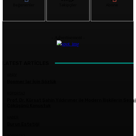
Beğenenler
Takipçiler
Abone
- Advertisement -
LATEST ARTICLES
ARŞIV
Boomer lar İçin Sözlük
RÖPORTAJ
Prof. Dr. Kürşat Şahin Yıldırımer ile Modern İlişkilerin Sess
Çöküşünü Konuştuk
HABER
Burun Estetiği
RÖPORTAJ