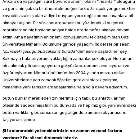
Ankara’da yaşadığım süre boyunca önemli olanın “insanlar” olduğunu
ve gerisinin çok da bir önemi olmadığını fark ettim; çok yer gezmekten
kaynaklı azalmış olan aidiyet duygum yere değil sadece insanlara ait
olmaya başladı. Bir süre sonra; sanırım bu yüzdendir ki bu çorak
topraklardan hiç hoşlanmadığım halde orada nefes almaya devam
ettim. Ama hayatımın en önemli dönüşümünü tek isteğim olan Gazi
Üniversitesi Mimarlık Bölümüne girince yaşadım. İlk derste bir sesin
“içinizdeki çocuğu bulacaksınız burada”
demesiyle başladı her şey…
Bakmayın hala arıyorum; yaklaştığım zamanlar çok oluyor. Ne zaman
bir salıncak görsem uçuyorum gökyüzüne, dedemi anımsıyorum ve
özgürleşiyorum. Mimarlık bölümünden 2004 yılında mezun oldum.
Üniversitelerde yarı zamanlı öğretim görevlisi olarak çalıştım,
mimarlıkla yeni tanışan arkadaşlarımla hala yola devam ediyorum.
bütün bunlar merak eden zihinlerimiz için tabii; bu anlattıklarımın
ötesinde sadece misafirim bu dünyada ve hepimiz gibi; yani evrendeki
bütün varlıklar gibi; sonsuzun geçiciliğinde, zamanın okyanusunu
taşıyorum içimde.
Şifa alanındaki yeteneklerinizin ne zaman ve nasıl farkına
vardınız? Bu süreci dinlemek isteriz.