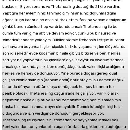
başladım. Biyorezonans ve Thetahealing desteği ile 21 kilo verdim.
Yaptığım her eylemin hiç tanımadığım insana, hiç dokunmadığım
ağaca, kuşa kadar olan etkisini idrak ettim; farkına vardım demiyorum
çünkü bunun cümlesi hep vardı bende ancak Thetahealing ile bu
cümle tüm varlığıma aktı ve devam ediyor; çünkü bu bir süreç ve
‘olmadım’; sadece yoldayım. Bitkiler bizimle frekansla iletişim kurarlar
ya; hayatım boyunca hiç bir çiçekle birlikte yaşamamıştım ölüyorlardı,
son iki senedir evde kocaman bir aile gibiyiz bitkiler ve ben; herkes
soruyor ne yapıyorsun bu çiçeklere diye; seviyorum diyorum sadece;
ancak çok farkındayım ki ben dönüştükçe uzak yakın ilişki aralığında
herkes ve herşey de dönüşüyor. Yine burada doğası gereği dual
çalışan zihinlerimiz için (kendim dahil) hatırlatayım; bu demek değil ki
bir anda dünyanın bütün oluşu dönüşecek her şey bir anda toz
pembe olacak. Thetahealing özgür irade ile çalışıyor; varlık olarak
hepimizin başka oluşları ve kendi zamanımız var; benim zamanımla
başka bir insanın zamanı aynı olmayabilir. Demek istediğim kişi hazır
olduğunda ve izin verdiğinde dönüşüm gerçekleşebiliyor.
Thetahealing ile kişiden izin istemeden bir şey yapma ihtimali yok.
Beni yakından tanıyanlar bilir; uçan zürafalarla göklerlerde uçtuğumu