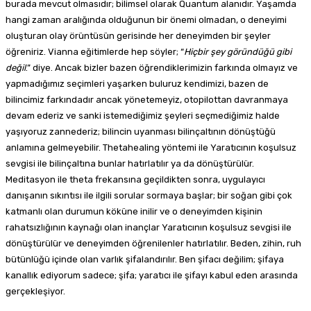
burada mevcut olmasıdır; bilimsel olarak Quantum alanıdır. Yaşamda
hangi zaman aralığında olduğunun bir önemi olmadan, o deneyimi
oluşturan olay örüntüsün gerisinde her deneyimden bir şeyler
öğreniriz. Vianna eğitimlerde hep söyler; “
Hiçbir
ş
ey göründü
ğ
ü gibi
de
ğ
il
.” diye. Ancak bizler bazen öğrendiklerimizin farkında olmayız ve
yapmadığımız seçimleri yaşarken buluruz kendimizi, bazen de
bilincimiz farkındadır ancak yönetemeyiz, otopilottan davranmaya
devam ederiz ve sanki istemediğimiz şeyleri seçmediğimiz halde
yaşıyoruz zannederiz; bilincin uyanması bilinçaltının dönüştüğü
anlamına gelmeyebilir. Thetahealing yöntemi ile Yaratıcının koşulsuz
sevgisi ile bilinçaltına bunlar hatırlatılır ya da dönüştürülür.
Meditasyon ile theta frekansına geçildikten sonra, uygulayıcı
danışanın sıkıntısı ile ilgili sorular sormaya başlar; bir soğan gibi çok
katmanlı olan durumun köküne inilir ve o deneyimden kişinin
rahatsızlığının kaynağı olan inançlar Yaratıcının koşulsuz sevgisi ile
dönüştürülür ve deneyimden öğrenilenler hatırlatılır. Beden, zihin, ruh
bütünlüğü içinde olan varlık şifalandırılır. Ben şifacı değilim; şifaya
kanallık ediyorum sadece; şifa; yaratıcı ile şifayı kabul eden arasında
gerçekleşiyor.