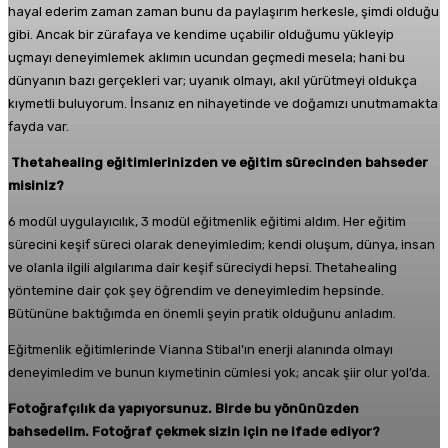
hayal ederim zaman zaman bunu da paylaşırım herkesle, şimdi olduğu
gibi. Ancak bir zürafaya ve kendime uçabilir olduğumu yükleyip
uçmayı deneyimlemek aklımın ucundan geçmedi mesela; hani bu
dünyanın bazı gerçekleri var; uyanık olmayı, akıl yürütmeyi oldukça
kıymetli buluyorum. İnsanız en nihayetinde ve doğamızı unutmamakta
fayda var.
Thetahealing e
ğ
itimlerinizden ve e
ğ
itim sürecinden bahseder
misiniz?
6 modül uygulayıcılık, 3 modül eğitmenlik eğitimi aldım. Her eğitim
sürecini keşif süreci olarak deneyimledim; kendi oluşum, dünya, insan
ve olanla ilgili algılarıma dair keşif süreciydi hepsi. Thetahealing
yöntemine dair çok şey öğrendim ve deneyimledim hepsinde.
Bütününe baktığımda en önemli şeyin pratik olduğunu anladım.
Eğitmenlik eğitimlerinde Vianna Stibal’ın enerji alanında olmayı
deneyimledim ve bunun kıymetinin cümlesi yok; ancak şiir olur yol’da.
Fotoğrafçılık da yapıyorsunuz. Birde bu yönünüzden
bahsedelim. Fotoğraf çekmek sizin için ne ifade ediyor?