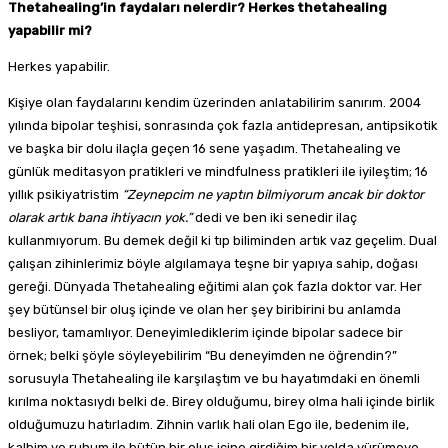
Thetahealing’in faydaları nelerdir? Herkes thetahealing
yapabilir mi?
Herkes yapabilir.
Kişiye olan faydalarını kendim üzerinden anlatabilirim sanırım. 2004
yılında bipolar teşhisi, sonrasında çok fazla antidepresan, antipsikotik
ve başka bir dolu ilaçla geçen 16 sene yaşadım. Thetahealing ve
günlük meditasyon pratikleri ve mindfulness pratikleri ile iyileştim; 16
yıllık psikiyatristim
“Zeynepcim ne yapt
ı
n bilmiyorum ancak bir doktor
olarak art
ı
k bana ihtiyac
ı
n yok.”
dedi ve ben iki senedir ilaç
kullanmıyorum. Bu demek değil ki tıp biliminden artık vaz geçelim. Dual
çalışan zihinlerimiz böyle algılamaya teşne bir yapıya sahip, doğası
gereği. Dünyada Thetahealing eğitimi alan çok fazla doktor var. Her
şey bütünsel bir oluş içinde ve olan her şey biribirini bu anlamda
besliyor, tamamlıyor. Deneyimlediklerim içinde bipolar sadece bir
örnek; belki şöyle söyleyebilirim “Bu deneyimden ne öğrendin?”
sorusuyla Thetahealing ile karşılaştım ve bu hayatımdaki en önemli
kırılma noktasıydı belki de. Birey olduğumu, birey olma hali içinde birlik
olduğumuzu hatırladım. Zihnin varlık hali olan Ego ile, bedenim ile,
kalbim ve ruhum ile bütün bir oluş içine girdiğim bir yolda yürümeye