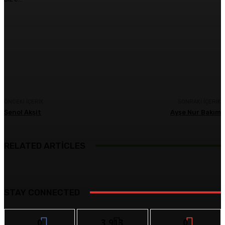
Facebook
X
Pinterest
WhatsApp
ÖNCEKI İÇERIK
SONRAKI İÇERIK
Şenol Akşit
Ayşe Nur Bakım
RELATED ARTICLES
STAY CONNECTED
0
3,913
0