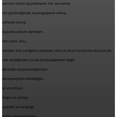
sanırsın bütün duyarlıklarım; her zerremde,
her gözeneğimde, duyargaçlarım olmuş;
nefesim olmuş…
duyumsuyorum derinden;
seni, beni, onu…
eskiden tüm varlığıma saplanan; oluş’un Acısı karşısında duruyorum;
hak verdiğimden ya da onayladığımdan değil;
derinden duyumsadığımdan;
deneyim(ler)in biricikliğini…
iyi ve kötüyü;
doğru ve yanlışı;
aydınlık ve karanlığı;
bütün algıladığımdan;