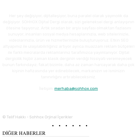
Her şey değişiyor, dijitalleşiyor, buna paralel olarak yayıncılık da
değişiyor. SOHHOX Dijital Dergi olarak, sizi geleneksel dergi anlayışının
ötesine taşıyoruz. Artık sıradan bir arşiv sayfası olmaktan fazlasını
sunuyor; insanları sosyal medya hesaplarınızla, web sitelerinizle,
videolarınızla, ürün ve hizmetlerinizle buluşturuyoruz. Etkin SEO
altyapımız ile ulaşılabilirliğiniz artıyor ayrıca muazzam reklam bütçeleri
ile farklı mecralarda reklamlarınız tarafımızca yayımlanıyor. Dijital
dergicilik hiçbir zaman klasik derginin verdiği hissiyatı veremeyecek
bunun farkındayız; fakat bizimle, daha az zaman harcayarak daha çok
kişinin hafızasında yer edinebilecek, markanızın ve isminizin
tanınırlığını artırabileceksiniz.
İletişim:
merhaba@sohhox.com
© Telif Hakkı - Sohhox Orjinal İçerikler
DİĞER HABERLER