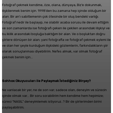
Fotoğraf çekmek kendime, öze, olana, dünyaya, Biz’e dokunmak,
ilişkilenmek benim için. 1998’den bu zamana hep içinde olduğum bir
alan. Bir an’ı sabitlemenin çok ötesinde bir oluş bendeki varlığı.
Fotoğraf nedir ile başlayıp, ne olabilir acaba sorusu ile devam ettiğim
ve son zamanlarda ise fotoğrafı çeken ile çekilen arasındaki ilişkiyi ve
bu ikilik arasındaki boşluğa baktığım bir alan. Ve o boşluktan doğru
şiirlere dönüşen bir alan; yani fotoğrafla ve fotoğraf çekmek eylemi ile
ve olan her şeyle kurduğum ilişkideki gözlemlerin, farkındalıkların şiir
olarak sonuçlanması diyebilirim. Nefes almak, var olmak fotoğraf
çekmek benim için…
Sohhox Okuyucuları ile Paylaşmak İstediğiniz Birşey?
Ne varılacak bir yer, ne de son var; sadece olan, deneyim ve sürecin
içinde olmak var… Bir soru sorabilirim hem kendime hem hepimize;
süreci “NASIL” deneyimlemek istiyoruz..? Bir de şiirlerimden birini
paylaşabilirim;